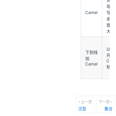
词首
母小
Camel
写，
余单
首字
大写
以 _
下划线
开头
加
Cam
Camel
标识
上一页
下一页
泛型
集合