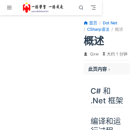
跳至主要內容
首页
Dot Net
CSharp语法
概述
概述
Qxw
大约 1 分钟
此页内容
C# 和 .Net 框架
编译和运行过程
C# 和
关键字
.Net 框架
上下文关键字
命名约定
编译和运