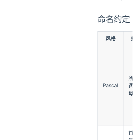
命名约定
风格
描
所有
Pascal
词首
母大
首个