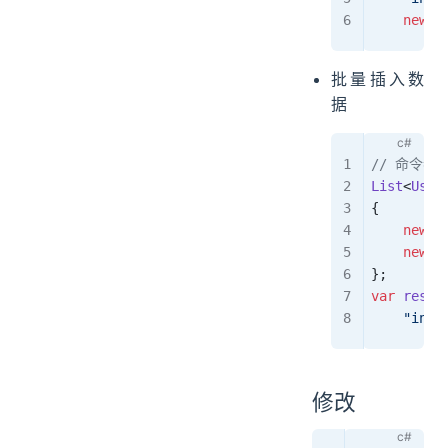
    new
 {
批量插入数
据
// 命令
List
<
User
{
    new
 U
    new
 U
};
var
 res
 =
    "inse
修改