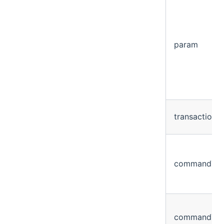
param
transaction
commandTim
commandTy