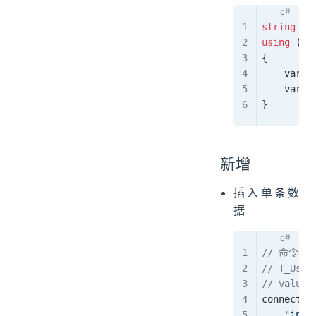
string
 sq
using
 (
va
{
    var
 u
    var
 u
}
新增
插入单条数
据
// 命令
// T_Us
// valu
connectio
    "inse