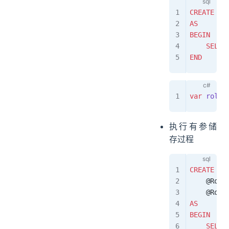
CREATE
 PR
AS
BEGIN
    SELEC
END
var
 roleL
执行有参储
存过程
CREATE
 PR
    @Role
    @Role
AS
BEGIN
    SELEC