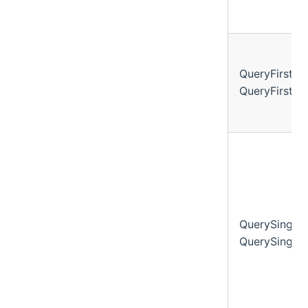
QueryFirst
QueryFirstOr
QuerySingle
QuerySingleO