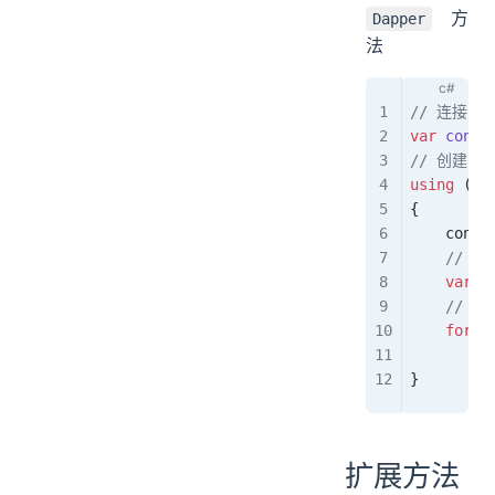
方
Dapper
法
// 连接字
var
 connS
// 创建 ID
using
 (
ID
{
    conn
.
    // 
    var
 r
    // 
    forea
        C
}
扩展方法