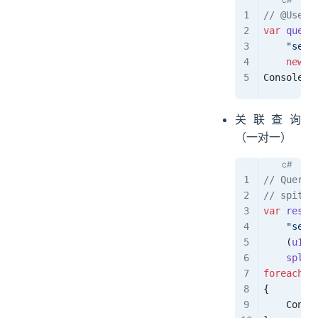
// @Us
var
 query
    "sele
    new
 {
Console
.
W
关联查询
（一对一）
// Quer
// spi
var
 resul
    "sele
    (
u1
, 
    split
foreach
 (
{
    Conso