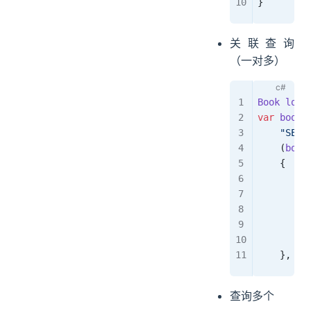
}
关联查询
（一对多）
Book
 look
var
 book
 
    "SELE
    (
book
    {
        i
         
        i
         
        r
    }, 
ne
查询多个