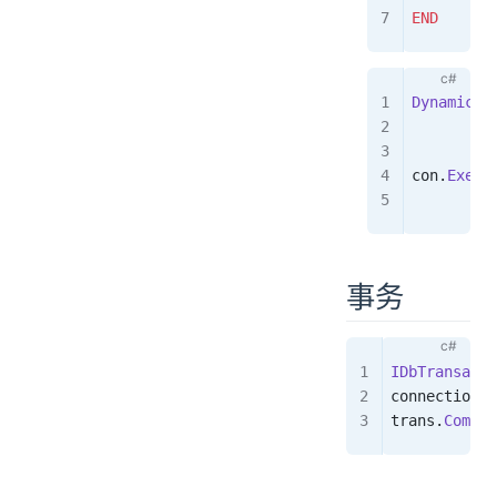
END
DynamicPa
         
         
con
.
Execu
         
事务
IDbTransacti
connection
.
E
trans
.
Commit