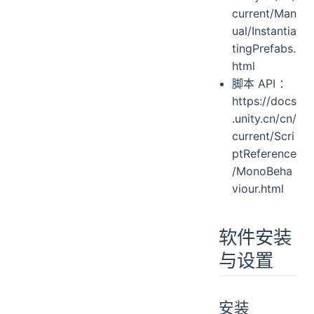
场景 Scene
current/Man
摄像机 Camera
ual/Instantia
tingPrefabs.
游戏对象 GameObject
html
静态游戏对象
脚本 API ：
预设体与预设变体 Prefab
https://docs
约束组件 Constraint
.unity.cn/cn/
旋转与四元数 Quaternion
current/Scri
物理系统
ptReference
角色控制器 Character control
/MonoBeha
刚体 Rigidbody
viour.html
碰撞体 Collision
关节 Joints
软件安装
音频
与设置
视频
输入控制
脚本
安装