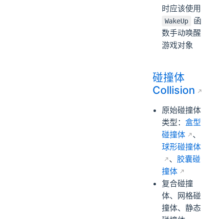
时应该使用
函
WakeUp
数手动唤醒
游戏对象
碰撞体
Collision
原始碰撞体
类型：
盒型
碰撞体
、
球形碰撞体
、
胶囊碰
撞体
复合碰撞
体、网格碰
撞体、静态