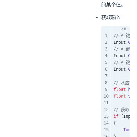
的某个值。
获取输入：
// A 键
Input
.
Get
// A 键
Input
.
Get
// A 键
Input
.
Get
// 从虚
float
 h
 =
float
 v
 =
// 获取单
if
 (
Input
{
    Touch
}