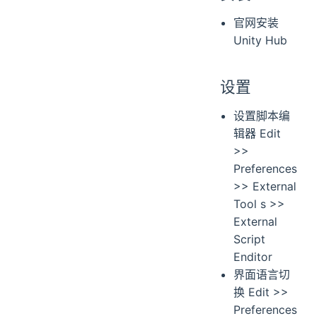
生命周期方法
多个脚本执行顺序
官网安装
变量与 Inspector
Unity Hub
事件和事件函数
特性
设置
射线检测 Ray
设置脚本编
协程 coroutine
辑器 Edit
C# Job System
>>
概念
Preferences
基本使用
>> External
实例
Tool s >>
IJobParallelFor
External
IJobParallelForTransform
Script
要点
Enditor
重要的类
界面语言切
Object
换 Edit >>
MonoBehaviour
Preferences