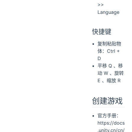
>>
GameObject
Language
Transform
Quaternion
ScriptableObject
快捷键
Time
复制粘贴物
Mathf
体：Ctrl +
其他事项
D
调试与分析
平移 Q 、移
数学可视化
动 W 、旋转
E 、缩放 R
创建游戏
官方手册：
https://docs
.unity.cn/cn/